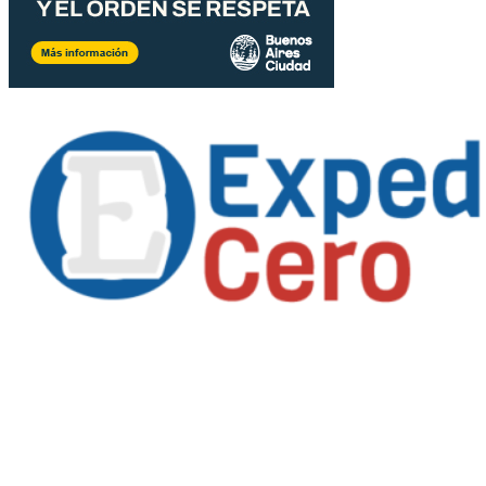
Propietario
: Alejandro Córoba
Registro DNDA en trámite