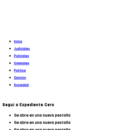
Propietario
: Alejandro Córoba
Registro DNDA en trámite
Inicio
Judiciales
Policiales
Gremiales
Política
Opinión
Sociedad
Seguí a Expediente Cero
Se abre en una nueva pestaña
Se abre en una nueva pestaña
Se abre en una nueva pestaña