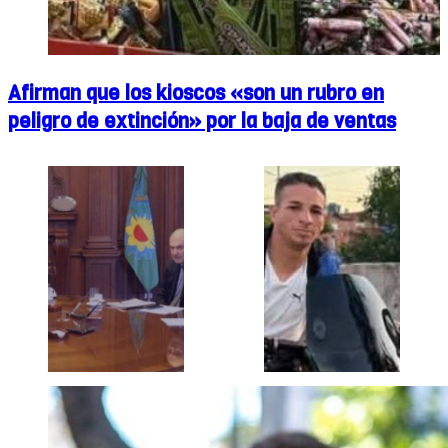
Afirman que los kioscos «son un rubro en
peligro de extinción» por la baja de ventas
Judiciales bonaerenses
Asesinaron a un joven en un
obtuvieron un avance que
ajuste narco en Fiorito