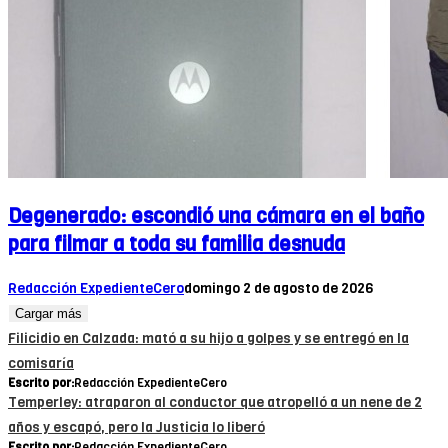
Degenerado: escondió una cámara en el baño
para filmar a toda su familia desnuda
Redacción ExpedienteCero
domingo 2 de agosto de 2026
Cargar más
Filicidio en Calzada: mató a su hijo a golpes y se entregó en la
comisaría
Escrito por:
Redacción ExpedienteCero
Temperley: atraparon al conductor que atropelló a un nene de 2
años y escapó, pero la Justicia lo liberó
Escrito por:
Redacción ExpedienteCero