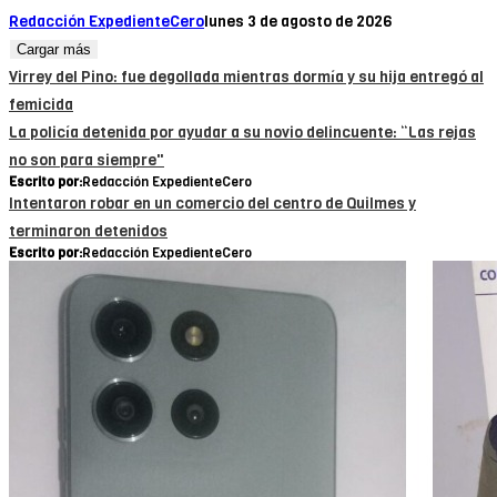
Redacción ExpedienteCero
lunes 3 de agosto de 2026
Cargar más
Virrey del Pino: fue degollada mientras dormía y su hija entregó al
femicida
La policía detenida por ayudar a su novio delincuente: “Las rejas
no son para siempre"
Escrito por:
Redacción ExpedienteCero
Intentaron robar en un comercio del centro de Quilmes y
terminaron detenidos
Escrito por:
Redacción ExpedienteCero