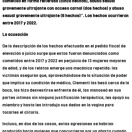
cometido en forma reiterada (cinco hechos), abuso sexual
gravemente ultrajante con acceso carnal (dos hechos) y abuso
sexual gravemente ultrajante (6 hechos)”. Los hechos ocurrieron
entre 2017 y 2022.
La acusación
De la descripción de los hechos efectuada en el pedido fiscal de
elevación a juicio surge que estos fueron denunciados como
cometidos entre 2017 y 2022 en perjuicio de 13 mujeres mayores
de edad, y de los relatos emerge una mecánica repetida: las
víctimas aseguran que, aprovechándose de la situación de poder
que implica su condición de médico, Clementi las besó cerca de la
boca, las hizo desvestirse enfrente de él, las manoseó en sus
partes íntimas sin ninguna justificación terapéutica, les apoyó su
miembro y hasta les introdujo sus dedos en la vagina para
tocarles el clítoris.
Incluso, en dos de los casos, estas agresiones se habrían
producido hacia mujeres que concurrieron por un aborto cuando