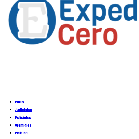
Propietario
: Alejandro Córoba
Registro DNDA en trámite
Inicio
Judiciales
Policiales
Gremiales
Política