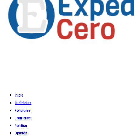
Propietario
: Alejandro Córoba
Registro DNDA en trámite
Inicio
Judiciales
Policiales
Gremiales
Política
Opinión