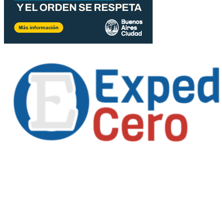
Propietario
: Alejandro Córoba
Registro DNDA en trámite