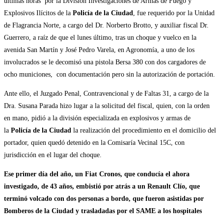
últimas horas por la División Investigaciones de Armas de Fuego y
Explosivos Ilícitos de la
Policía de la Ciudad
, fue requerido por la Unidad
de Flagrancia Norte, a cargo del Dr. Norberto Brotto, y auxiliar fiscal Dr.
Guerrero, a raíz de que el lunes último, tras un choque y vuelco en la
avenida San Martín y José Pedro Varela, en Agronomía, a uno de los
involucrados se le decomisó una pistola Bersa 380 con dos cargadores de
ocho municiones, con documentación pero sin la autorización de portación.
Ante ello, el Juzgado Penal, Contravencional y de Faltas 31, a cargo de la
Dra. Susana Parada hizo lugar a la solicitud del fiscal, quien, con la orden
en mano, pidió a la división especializada en explosivos y armas de
la
Policía de la Ciudad
la realización del procedimiento en el domicilio del
portador, quien quedó detenido en la Comisaría Vecinal 15C, con
jurisdicción en el lugar del choque.
Ese primer día del año, un Fiat Cronos, que conducía el ahora
investigado, de 43 años, embistió por atrás a un Renault Clío, que
terminó volcado con dos personas a bordo, que fueron asistidas por
Bomberos de la Ciudad y trasladadas por el SAME a los hospitales