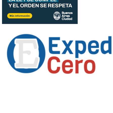
Propietario
: Alejandro Córoba
Registro DNDA en trámite