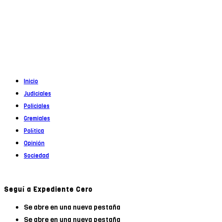
Propietario
: Alejandro Córoba
Registro DNDA en trámite
Inicio
Judiciales
Policiales
Gremiales
Política
Opinión
Sociedad
Seguí a Expediente Cero
Se abre en una nueva pestaña
Se abre en una nueva pestaña