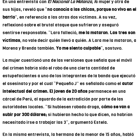
En una entrevista con
El Nacional La Matanza, l
a mujer y otra de
sus hijas, reveló que “
no conocía a las chicas, porque no vivo en el
barrio
”, en referencia a las otras dos víctimas. A su vez,
reflexionó sobre el brutal ataque que sufrieron y aseguró
sentirse responsable. “Lara falleció,
me la mataron
.
Las tres son
víctimas
, no vale decir quién llevó a quién. A Lara me la mataron, a
Morena y Brenda también.
Yo me siento culpable
“, sostuvo.
La mujer cuestionó una de las versiones que señala que el móvil
del crimen habría sido el robo de una cierta cantidad de
estupefacientes a uno de los integrantes de la banda que ejecutó
el asesinato y por el cual “Pequeño J” es señalado como el
autor
intelectual del crimen. El joven de 20 años
permanece en una
cárcel de Perú, al aguardo de la extradición por parte de las
autoridades locales. “Si hubiesen robado droga,
cómo se van a
subir por 300 dólares;
si hubieran hecho lo que dicen, no habrían
necesitado irse a trabajar las 3“, argumentó Estela.
En la misma entrevista, la hermana de la menor de 15 años, habló