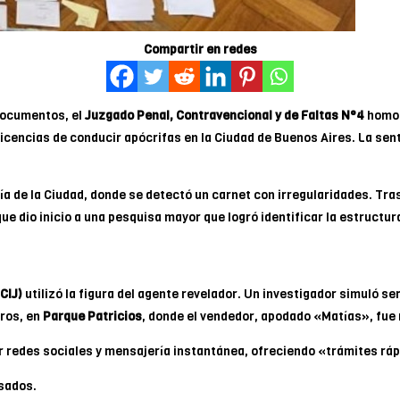
Compartir en redes
 documentos, el
Juzgado Penal, Contravencional y de Faltas N°4
homol
icencias de conducir apócrifas en la Ciudad de Buenos Aires. La sent
cía de la Ciudad, donde se detectó un carnet con irregularidades. Tra
e dio inicio a una pesquisa mayor que logró identificar la estructura
CIJ)
utilizó la figura del agente revelador. Un investigador simuló se
eros, en
Parque Patricios
, donde el vendedor, apodado «Matías», fue
r redes sociales y mensajería instantánea, ofreciendo «trámites rá
esados.