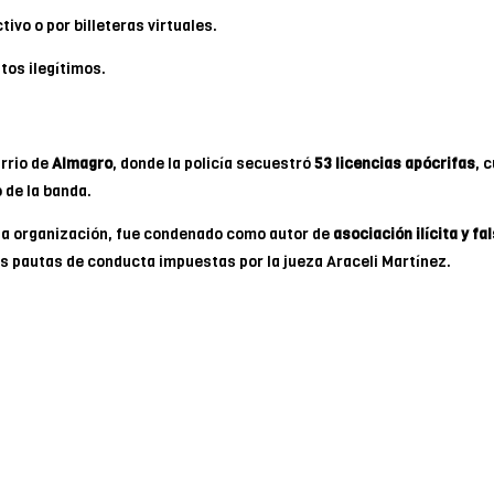
ivo o por billeteras virtuales.
tos ilegítimos.
arrio de
Almagro
, donde la policía secuestró
53 licencias apócrifas
, 
 de la banda.
 la organización, fue condenado como autor de
asociación ilícita y f
s pautas de conducta impuestas por la jueza Araceli Martínez.