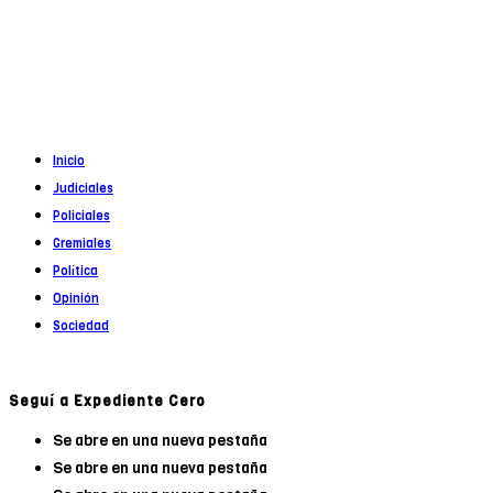
Propietario
: Alejandro Córoba
Registro DNDA en trámite
Inicio
Judiciales
Policiales
Gremiales
Política
Opinión
Sociedad
Seguí a Expediente Cero
Se abre en una nueva pestaña
Se abre en una nueva pestaña