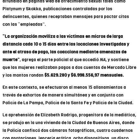
difundido en páginas web de ofrecimiento sexual tales como
Platynum y Skokka, publicaciones controladas por los
delincuentes, quienes receptaban mensajes para pactar citas
con las “empleadas”.
“La organización moviliza a las víctimas en micros de larga
distancia cada 10 o 15 días entre las locaciones investigadas y
ante el atraso de pago, las coacciona mediante amenazas de
muerte”
, agrega el parte policial al que accedió
NA,
y sostiene
que las mujeres realizaban pagos a dos cuentas de Mercado Libre
y los montos rondan
$5.629.280 y $6.998.556,97 mensuales.
En este contexto, se efectuaron al menos 15 allanamientos a
través de exhortos de manera simultánea y en conjunto con
Policía de La Pampa, Policía de la Santa Fe y Policía de la Ciudad.
La aprehensión de Elizabeth Rodrigo, progenitora de la mediática,
se produjo en la una vivienda de la Ciudad de Buenos Aires, donde
la Policía confiscó dos cámaras fotográficas, cuatro cuadernos
con anotaciones, lencería erótica, ocho dispositivos, un disco