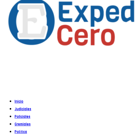
Propietario
: Alejandro Córoba
Registro DNDA en trámite
Inicio
Judiciales
Policiales
Gremiales
Política